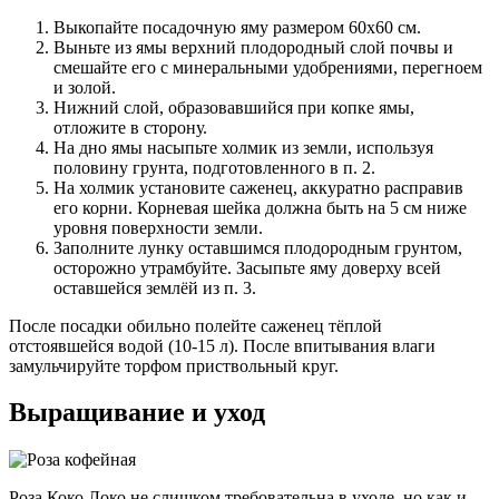
Выкопайте посадочную яму размером 60х60 см.
Выньте из ямы верхний плодородный слой почвы и
смешайте его с минеральными удобрениями, перегноем
и золой.
Нижний слой, образовавшийся при копке ямы,
отложите в сторону.
На дно ямы насыпьте холмик из земли, используя
половину грунта, подготовленного в п. 2.
На холмик установите саженец, аккуратно расправив
его корни. Корневая шейка должна быть на 5 см ниже
уровня поверхности земли.
Заполните лунку оставшимся плодородным грунтом,
осторожно утрамбуйте. Засыпьте яму доверху всей
оставшейся землёй из п. 3.
После посадки обильно полейте саженец тёплой
отстоявшейся водой (10-15 л). После впитывания влаги
замульчируйте торфом приствольный круг.
Выращивание и уход
Роза Коко Локо не слишком требовательна в уходе, но как и