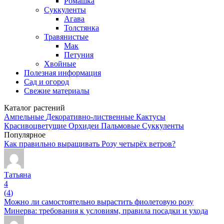
Ромашка
Суккуленты
Агава
Толстянка
Травянистые
Мак
Петуния
Хвойные
Полезная информация
Сад и огород
Свежие материалы
Каталог растений
Ампельные
Декоративно-лиственные
Кактусы
Красивоцветущие
Орхидеи
Пальмовые
Суккуленты
Популярное
Как правильно выращивать Розу четырёх ветров?
Татьяна
4
(
4
)
Можно ли самостоятельно вырастить фиолетовую розу
Минерва: требования к условиям, правила посадки и ухода