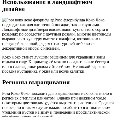
Использование в ландшафтном
дизайне
Роза флорибунда Коко Локо
подходит как для одиночной посадки, так и группами.
Ландшафтные дизайнеры высаживают кусты этого сорта в
розариях по соседству с другими розами. Многие цветоводы
выращивают культуру вместе с шалфеем, котовником и
цветущей лавандой, рядом с настурцией либо возле
декоративной опоры с ипомеей.
Коко Локо станет лучшим решением для украшения зоны
отдыха в саду. К примеру, её можно посадить возле беседки
или в палисаднике рядом с бассейном. Неплохой вариант –
посадка кустарника у окна или возле калитки.
Регионы выращивания
Роза Коко Локо подходит для выращивания исключительно в
регионах с тёплым климатом. Однако при должном уходе
некоторым цветоводам удаётся вырастить растение в Средней
полосе, но в таком случае важно позаботиться о тщательном
утеплении кустов на зиму и проведении профилактической
обработки куста от болезней.