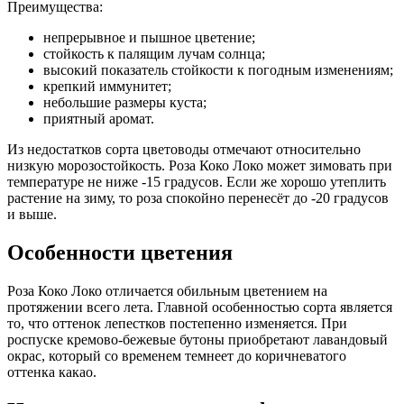
Преимущества:
непрерывное и пышное цветение;
стойкость к палящим лучам солнца;
высокий показатель стойкости к погодным изменениям;
крепкий иммунитет;
небольшие размеры куста;
приятный аромат.
Из недостатков сорта цветоводы отмечают относительно
низкую морозостойкость. Роза Коко Локо может зимовать при
температуре не ниже -15 градусов. Если же хорошо утеплить
растение на зиму, то роза спокойно перенесёт до -20 градусов
и выше.
Особенности цветения
Роза Коко Локо отличается обильным цветением на
протяжении всего лета. Главной особенностью сорта является
то, что оттенок лепестков постепенно изменяется. При
роспуске кремово-бежевые бутоны приобретают лавандовый
окрас, который со временем темнеет до коричневатого
оттенка какао.