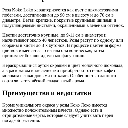
Роза Koko Loko характеризуется как куст с прямостоячими
побегами, достигающими до 90 см в высоту и до 70 см в
диаметре. Ветви крепкие, покрытые крупными шипами и
полуглянцевыми листьями, окрашенными в зелёный оттенок.
Цветки достаточно крупные, до 9-11 см в диаметре и
насчитывают около 40 лепестков. Розы растут по одному или
собраны в кисти до 3-х бутонов. В процессе цветения форма
цветков изменяется – сначала она коническая, затем
принимает бокаловидную конфигурацию.
Нераскрывшийся бутон окрашен в цвет молочного шоколада,
а в раскрытом виде лепестки приобретают оттенок кофе с
молоком с лавандовыми нотками. Особенностью данного
сорта является лёгкий сладковатый аромат.
Преимущества и недостатки
Кроме уникального окраса у розы Коко Локо имеется
множество положительным качеств. Однако есть и
отрицательные черты, которые следует учитывать перед
посадкой растения.