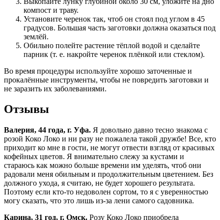
Выкопайте лунку глубиной около 30 см, уложите на дно
компост и траву.
Установите черенок так, чтоб он стоял под углом в 45
градусов. Большая часть заготовки должна оказаться под
землёй.
Обильно полейте растение тёплой водой и сделайте
парник (т. е. накройте черенок плёнкой или стеклом).
Во время процедуры используйте хорошо заточенные и
прокалённые инструменты, чтобы не повредить заготовки и
не заразить их заболеваниями.
Отзывы
Валерия, 44 года, г. Уфа.
Я довольно давно тесно знакома с
розой Коко Локо и ни разу не пожалела такой дружбе! Все, кто
приходит ко мне в гости, не могут отвести взгляд от красивых
кофейных цветов. Я внимательно слежу за кустами и
стараюсь как можно больше времени им уделять, чтоб они
радовали меня обильным и продолжительным цветением. Без
должного ухода, я считаю, не будет хорошего результата.
Поэтому если кто-то недоволен сортом, то я с уверенностью
могу сказать, что это лишь из-за лени самого садовника.
Карина, 31 год, г. Омск.
Розу Коко Локо приобрела