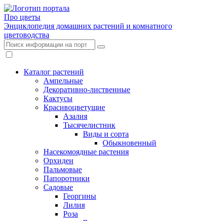
Про цветы
Энциклопедия домашних растений и комнатного
цветоводства
Каталог растений
Ампельные
Декоративно-лиственные
Кактусы
Красивоцветущие
Азалия
Тысячелистник
Виды и сорта
Обыкновенный
Насекомоядные растения
Орхидеи
Пальмовые
Папоротники
Садовые
Георгины
Лилия
Роза