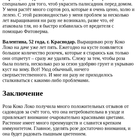
специально для того, чтоб украсить палисадник перед домом.
У меня растёт много сортов роз, которые я очень ценю, холю и
лелею. С этой разновидностью у меня проблем за несколько
лет выращивания ни разу не возникало, разве что, её
атаковала тля, но я быстро избавилась от вредителя с
помощью Фитоверма.
Валентина, 52 года, г. Краснодар.
Выращиваю розу Коко
Локо на даче уже лет пять. Ежегодно на кусте появляется
большое количество розочек, которые я стараюсь как только
они отцветут – сразу же удалять. Слежу за тем, чтобы роза
была полита, несколько раз за сезон удобряю грунт и укрываю
куст на зиму. Всё! Уход обычный, ничего
сверхъестественного. И мне ни разу не приходилось
сталкиваться с какими-либо проблемами.
Заключение
Роза Коко Локо получила много положительных отзывов от
садоводов за счёт того, что она нетребовательна в уходе и
привлекает внимание очаровательно красивыми цветами.
Растение имеет много преимуществ и славится крепким
иммунитетом. Главное, уделять розе достаточно внимания, и
она будет радовать пышным цветением.