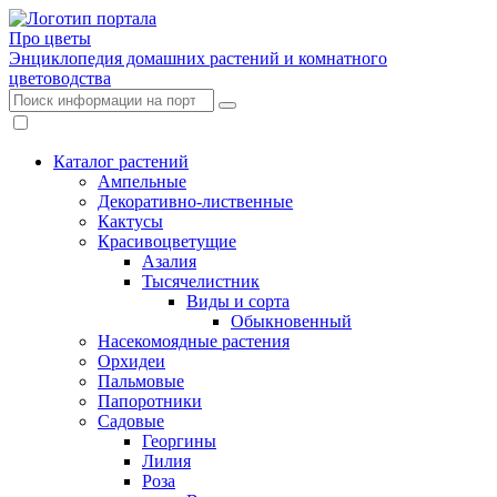
Про цветы
Энциклопедия домашних растений и комнатного
цветоводства
Каталог растений
Ампельные
Декоративно-лиственные
Кактусы
Красивоцветущие
Азалия
Тысячелистник
Виды и сорта
Обыкновенный
Насекомоядные растения
Орхидеи
Пальмовые
Папоротники
Садовые
Георгины
Лилия
Роза