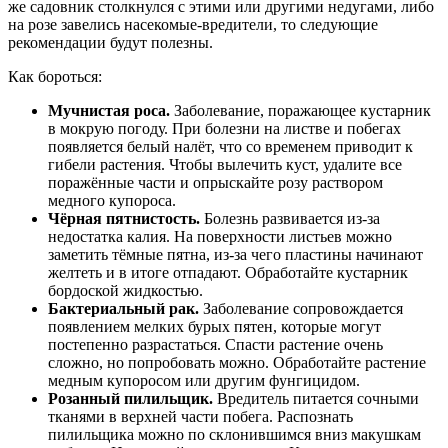
же садовник столкнулся с этими или другими недугами, либо
на розе завелись насекомые-вредители, то следующие
рекомендации будут полезны.
Как бороться:
Мучнистая роса.
Заболевание, поражающее кустарник
в мокрую погоду. При болезни на листве и побегах
появляется белый налёт, что со временем приводит к
гибели растения. Чтобы вылечить куст, удалите все
поражённые части и опрыскайте розу раствором
медного купороса.
Чёрная пятнистость.
Болезнь развивается из-за
недостатка калия. На поверхности листьев можно
заметить тёмные пятна, из-за чего пластины начинают
желтеть и в итоге отпадают. Обработайте кустарник
бордоской жидкостью.
Бактериальный рак.
Заболевание сопровождается
появлением мелких бурых пятен, которые могут
постепенно разрастаться. Спасти растение очень
сложно, но попробовать можно. Обработайте растение
медным купоросом или другим фунгицидом.
Розанный пилильщик.
Вредитель питается сочными
тканями в верхней части побега. Распознать
пилильщика можно по склонившимся вниз макушкам