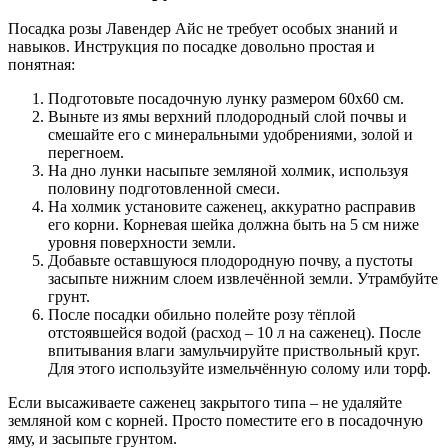
Посадка розы Лавендер Айс не требует особых знаний и
навыков. Инструкция по посадке довольно простая и
понятная:
Подготовьте посадочную лунку размером 60х60 см.
Выньте из ямы верхний плодородный слой почвы и
смешайте его с минеральными удобрениями, золой и
перегноем.
На дно лунки насыпьте земляной холмик, используя
половину подготовленной смеси.
На холмик установите саженец, аккуратно расправив
его корни. Корневая шейка должна быть на 5 см ниже
уровня поверхности земли.
Добавьте оставшуюся плодородную почву, а пустоты
засыпьте нижним слоем извлечённой земли. Утрамбуйте
грунт.
После посадки обильно полейте розу тёплой
отстоявшейся водой (расход – 10 л на саженец). После
впитывания влаги замульчируйте приствольный круг.
Для этого используйте измельчённую солому или торф.
Если высаживаете саженец закрытого типа – не удаляйте
земляной ком с корней. Просто поместите его в посадочную
яму, и засыпьте грунтом.