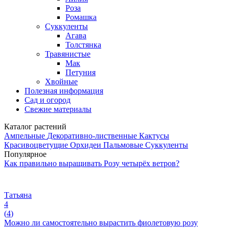
Роза
Ромашка
Суккуленты
Агава
Толстянка
Травянистые
Мак
Петуния
Хвойные
Полезная информация
Сад и огород
Свежие материалы
Каталог растений
Ампельные
Декоративно-лиственные
Кактусы
Красивоцветущие
Орхидеи
Пальмовые
Суккуленты
Популярное
Как правильно выращивать Розу четырёх ветров?
Татьяна
4
(
4
)
Можно ли самостоятельно вырастить фиолетовую розу