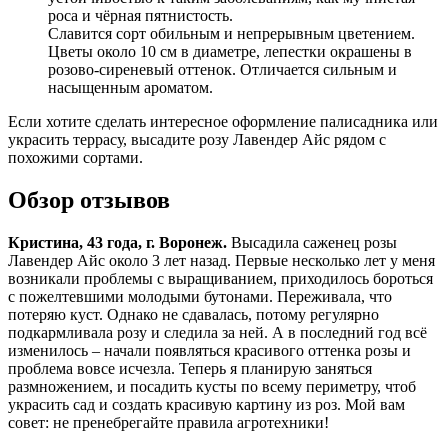
роса и чёрная пятнистость.
Славится сорт обильным и непрерывным цветением.
Цветы около 10 см в диаметре, лепестки окрашены в
розово-сиреневый оттенок. Отличается сильным и
насыщенным ароматом.
Если хотите сделать интересное оформление палисадника или
украсить террасу, высадите розу Лавендер Айс рядом с
похожими сортами.
Обзор отзывов
Кристина, 43 года, г. Воронеж.
Высадила саженец розы
Лавендер Айс около 3 лет назад. Первые несколько лет у меня
возникали проблемы с выращиванием, приходилось бороться
с пожелтевшими молодыми бутонами. Переживала, что
потеряю куст. Однако не сдавалась, потому регулярно
подкармливала розу и следила за ней. А в последний год всё
изменилось – начали появляться красивого оттенка розы и
проблема вовсе исчезла. Теперь я планирую заняться
размножением, и посадить кусты по всему периметру, чтоб
украсить сад и создать красивую картину из роз. Мой вам
совет: не пренебрегайте правила агротехники!