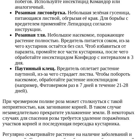
побегов. Используйте инсектицид Командор или
аналогичный.
Розанная листовёртка.
Небольшая зелёная гусеница,
питающаяся листвой, обгрызая её края. Для борьбы с
вредителем применяйте Лепидоцид согласно
инструкции.
Розанная тля.
Небольшое насекомое, поражающее
растение полностью. Вредитель питается соком, из-за
чего кустарник остаётся без сил. Чтоб избавиться от
паразита, промойте все части кустарника, после чего
обработайте инсектицидом Конфидор с интервалом в 3
дня.
Паутинный клещ.
Вредитель оплетает растение
паутиной, из-за чего страдает листва. Чтобы побороть
насекомое, обработайте растение инсектицидом
(например, Фитовермом раз в 7 дней в течение 21-28
дней).
При чрезмерном поливе роза может столкнуться с такой
неприятностью, как загнивание корней. В таком случае
незамедлительно прекратите увлажнение земли. В некоторых
случаях для спасения розы требуется удаление поражённых
участков корней и последующая пересадка кустарника.
Регулярно осматривайте растение на наличие заболеваний и