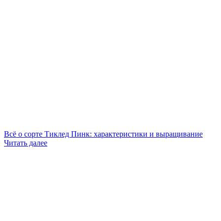
Всё о сорте Тиклед Пинк: характеристики и выращивание
Читать далее