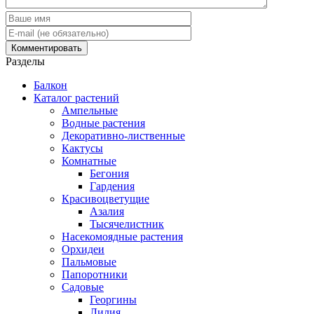
Разделы
Балкон
Каталог растений
Ампельные
Водные растения
Декоративно-лиственные
Кактусы
Комнатные
Бегония
Гардения
Красивоцветущие
Азалия
Тысячелистник
Насекомоядные растения
Орхидеи
Пальмовые
Папоротники
Садовые
Георгины
Лилия