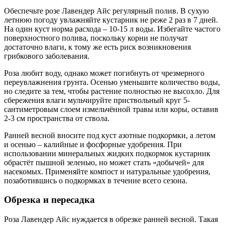
Обеспечьте розе Лавендер Айс регулярный полив. В сухую
летнюю погоду увлажняйте кустарник не реже 2 раз в 7 дней.
На один куст норма расхода – 10-15 л воды. Избегайте частого
поверхностного полива, поскольку корни не получат
достаточно влаги, к тому же есть риск возникновения
грибкового заболевания.
Роза любит воду, однако может погибнуть от чрезмерного
переувлажнения грунта. Осенью уменьшите количество воды,
но следите за тем, чтобы растение полностью не высохло. Для
сбережения влаги мульчируйте приствольный круг 5-
сантиметровым слоем измельчённой травы или коры, оставив
2-3 см пространства от ствола.
Ранней весной вносите под куст азотные подкормки, а летом
и осенью – калийные и фосфорные удобрения. При
использовании минеральных жидких подкормок кустарник
обрастёт пышной зеленью, но может стать «добычей» для
насекомых. Применяйте компост и натуральные удобрения,
позаботившись о подкормках в течение всего сезона.
Обрезка и пересадка
Роза Лавендер Айс нуждается в обрезке ранней весной. Такая