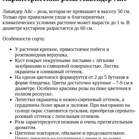
Лавандер Айс – роза, которая не превышает в высоту 50 см.
Только при правильном уходе и благоприятных
климатических условиях растение может вырасти до 1 м. В
диаметре кустарник разрастается до 60 см.
Особенности сорта:
У растения крепкие, прямостоячие побеги и
розетковидная верхушка.
Куст покрыт некрупными листьями с лёгкими
зазубринами и глянцевой поверхностью. Листва
окрашена в оливковый оттенок.
На одном цветоносе формируется от 2 до 5 бутонов в
форме блюдечка. Цветы достаточно крупные – 7-9 см в
диаметре. Особенно красивы розы на пике цветения в
полном роспуске.
Лепестки окрашены в нежно-сиреневый оттенок, а
сердцевина более яркая и лиловая. При выгорании на
солнце окрас становится тусклым, приобретая серовато-
розовый оттенок с пепельным отливом.
Роза характеризуется нежным и очень притягательным
ароматом.
Цветение повторное, обильное и продолжительное.
Цветы держатся на кустарнике с июня и до осени,