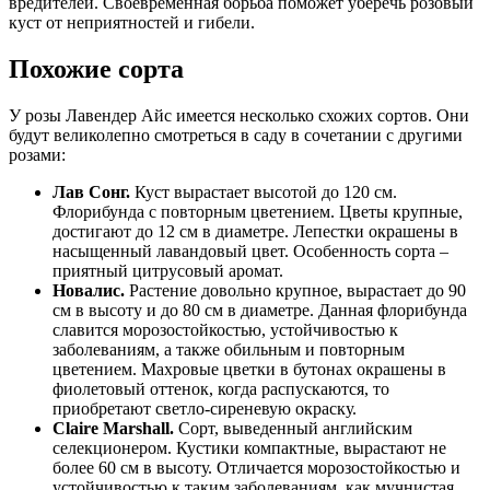
вредителей. Своевременная борьба поможет уберечь розовый
куст от неприятностей и гибели.
Похожие сорта
У розы Лавендер Айс имеется несколько схожих сортов. Они
будут великолепно смотреться в саду в сочетании с другими
розами:
Лав Сонг.
Куст вырастает высотой до 120 см.
Флорибунда с повторным цветением. Цветы крупные,
достигают до 12 см в диаметре. Лепестки окрашены в
насыщенный лавандовый цвет. Особенность сорта –
приятный цитрусовый аромат.
Новалис.
Растение довольно крупное, вырастает до 90
см в высоту и до 80 см в диаметре. Данная флорибунда
славится морозостойкостью, устойчивостью к
заболеваниям, а также обильным и повторным
цветением. Махровые цветки в бутонах окрашены в
фиолетовый оттенок, когда распускаются, то
приобретают светло-сиреневую окраску.
Claire Marshall.
Сорт, выведенный английским
селекционером. Кустики компактные, вырастают не
более 60 см в высоту. Отличается морозостойкостью и
устойчивостью к таким заболеваниям, как мучнистая