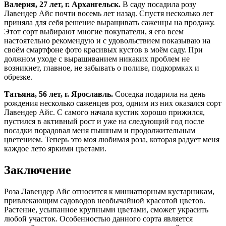
Валерия, 27 лет, г. Архангельск.
В саду посадила розу
Лавендер Айс почти восемь лет назад. Спустя несколько лет
приняла для себя решение выращивать саженцы на продажу.
Этот сорт выбирают многие покупатели, я его всем
настоятельно рекомендую и с удовольствием показываю на
своём смартфоне фото красивых кустов в моём саду. При
должном уходе с выращиванием никаких проблем не
возникнет, главное, не забывать о поливе, подкормках и
обрезке.
Татьяна, 56 лет, г. Ярославль.
Соседка подарила на день
рождения несколько саженцев роз, одним из них оказался сорт
Лавендер Айс. С самого начала кустик хорошо прижился,
пустился в активный рост и уже на следующий год после
посадки порадовал меня пышным и продолжительным
цветением. Теперь это моя любимая роза, которая радует меня
каждое лето яркими цветами.
Заключение
Роза Лавендер Айс относится к миниатюрным кустарникам,
привлекающим садоводов необычайной красотой цветов.
Растение, усыпанное крупными цветами, сможет украсить
любой участок. Особенностью данного сорта является