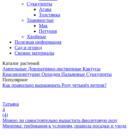
Суккуленты
Агава
Толстянка
Травянистые
Мак
Петуния
Хвойные
Полезная информация
Сад и огород
Свежие материалы
Каталог растений
Ампельные
Декоративно-лиственные
Кактусы
Красивоцветущие
Орхидеи
Пальмовые
Суккуленты
Популярное
Как правильно выращивать Розу четырёх ветров?
Татьяна
4
(
4
)
Можно ли самостоятельно вырастить фиолетовую розу
Минерва: требования к условиям, правила посадки и ухода