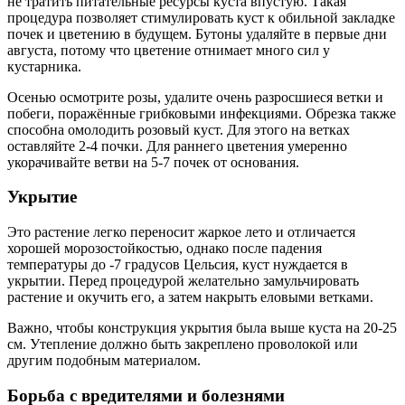
не тратить питательные ресурсы куста впустую. Такая
процедура позволяет стимулировать куст к обильной закладке
почек и цветению в будущем. Бутоны удаляйте в первые дни
августа, потому что цветение отнимает много сил у
кустарника.
Осенью осмотрите розы, удалите очень разросшиеся ветки и
побеги, поражённые грибковыми инфекциями. Обрезка также
способна омолодить розовый куст. Для этого на ветках
оставляйте 2-4 почки. Для раннего цветения умеренно
укорачивайте ветви на 5-7 почек от основания.
Укрытие
Это растение легко переносит жаркое лето и отличается
хорошей морозостойкостью, однако после падения
температуры до -7 градусов Цельсия, куст нуждается в
укрытии. Перед процедурой желательно замульчировать
растение и окучить его, а затем накрыть еловыми ветками.
Важно, чтобы конструкция укрытия была выше куста на 20-25
см. Утепление должно быть закреплено проволокой или
другим подобным материалом.
Борьба с вредителями и болезнями