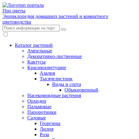
Про цветы
Энциклопедия домашних растений и комнатного
цветоводства
Каталог растений
Ампельные
Декоративно-лиственные
Кактусы
Красивоцветущие
Азалия
Тысячелистник
Виды и сорта
Обыкновенный
Насекомоядные растения
Орхидеи
Пальмовые
Папоротники
Садовые
Георгины
Лилия
Роза