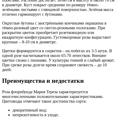
побегами. Растение достигает 50-80 см в высоту и около 70 см
в диаметре. Куст покрыт средними по размеру тёмно-
зелёными листьями с глянцевой поверхностью. Зелёная масса
отлично гармонирует с бутонами.
Округлые бутоны с заострёнными кончиками окрашены в
тёмно-розовый цвет со светло-розовыми полосками. При
раскрытии цветок приобретает розетковидную или
квадратную конфигурацию. Густомахровые розы вырастают
крупные – 8-10 см в диаметре.
Цветки формируются в соцветия – на побегах их 3-5 штук. В
одной розе насчитывается около 65-70 лепестков. Внешне
цветки схожи с пионами. У культуры тонкий и слабый аромат.
При срезке розы долгое время сохраняют свежесть – до 10
дней.
Преимущества и недостатки
Роза флорибунда Мария Тереза характеризуется
многочисленными положительными характеристиками.
Цветоводы отмечают такие достоинства сорта:
декоративный вид;
неприхотливость в уходе;