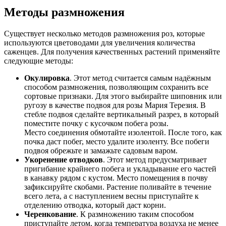
Методы размножения
Существует несколько методов размножения роз, которые
используются цветоводами для увеличения количества
саженцев. Для получения качественных растений применяйте
следующие методы:
Окулировка
. Этот метод считается самым надёжным
способом размножения, позволяющим сохранить все
сортовые признаки. Для этого выбирайте шиповник или
ругозу в качестве подвоя для розы Мария Терезия. В
стебле подвоя сделайте вертикальный разрез, в который
поместите почку с кусочком побега розы.
Место соединения обмотайте изолентой. После того, как
почка даст побег, место удалите изоленту. Все побеги
подвоя обрежьте и замажьте садовым варом.
Укоренение отводков
. Этот метод предусматривает
пригибание крайнего побега и укладывание его частей
в канавку рядом с кустом. Место помещения в почву
зафиксируйте скобами. Растение поливайте в течение
всего лета, а с наступлением весны приступайте к
отделению отводка, который даст корни.
Черенкование
. К размножению таким способом
приступайте летом, когда температура воздуха не менее