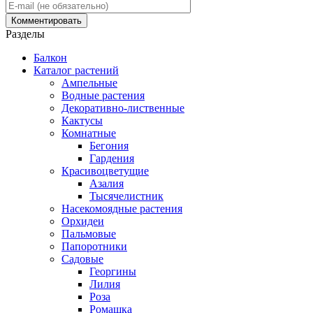
Разделы
Балкон
Каталог растений
Ампельные
Водные растения
Декоративно-лиственные
Кактусы
Комнатные
Бегония
Гардения
Красивоцветущие
Азалия
Тысячелистник
Насекомоядные растения
Орхидеи
Пальмовые
Папоротники
Садовые
Георгины
Лилия
Роза
Ромашка