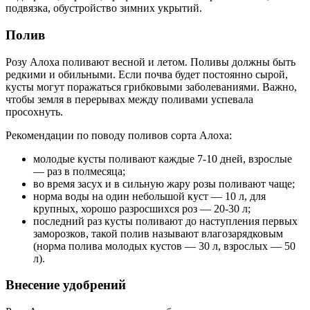
подвязка, обустройство зимних укрытий.
Полив
Розу Алоха поливают весной и летом. Поливы должны быть
редкими и обильными. Если почва будет постоянно сырой,
кусты могут поражаться грибковыми заболеваниями. Важно,
чтобы земля в перерывах между поливами успевала
просохнуть.
Рекомендации по поводу поливов сорта Алоха:
молодые кусты поливают каждые 7-10 дней, взрослые
— раз в полмесяца;
во время засух и в сильную жару розы поливают чаще;
норма воды на один небольшой куст — 10 л, для
крупных, хорошо разросшихся роз — 20-30 л;
последний раз кусты поливают до наступления первых
заморозков, такой полив называют влагозарядковым
(норма полива молодых кустов — 30 л, взрослых — 50
л).
Внесение удобрений