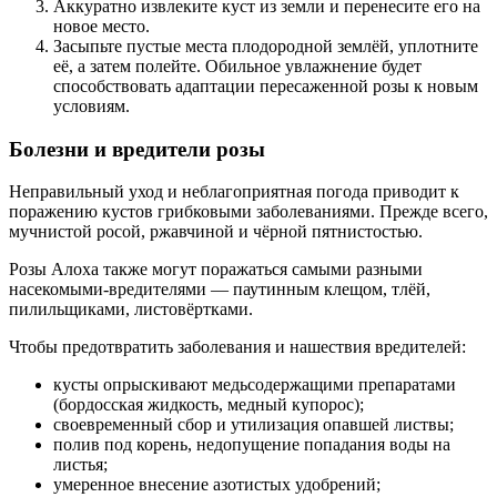
Аккуратно извлеките куст из земли и перенесите его на
новое место.
Засыпьте пустые места плодородной землёй, уплотните
её, а затем полейте. Обильное увлажнение будет
способствовать адаптации пересаженной розы к новым
условиям.
Болезни и вредители розы
Неправильный уход и неблагоприятная погода приводит к
поражению кустов грибковыми заболеваниями. Прежде всего,
мучнистой росой, ржавчиной и чёрной пятнистостью.
Розы Алоха также могут поражаться самыми разными
насекомыми-вредителями — паутинным клещом, тлёй,
пилильщиками, листовёртками.
Чтобы предотвратить заболевания и нашествия вредителей:
кусты опрыскивают медьсодержащими препаратами
(бордосская жидкость, медный купорос);
своевременный сбор и утилизация опавшей листвы;
полив под корень, недопущение попадания воды на
листья;
умеренное внесение азотистых удобрений;