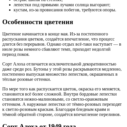
лепестки под прямыми лучами солнца выгорают;
кустам, из-за провисания побегов, требуются опоры.
Особенности цветения
Цветение начинается в конце мая. Из-за постепенного
распускания цветков, создаётся впечатление, что процесс
длится без перерывов. Однако отдых всё-таки наступает — в
июле розы немного сбавляют темп, приходит недолгий
период покоя.
Сорт Алоха отличается исключительной декоративностью
даже среди роз. Бутоны у этой розы раскрываются медленно,
постепенно выпуская множество лепестков, окрашенных в
тёплые розовые оттенки.
По мере того как распускается цветок, окраска его меняется,
становится всё более сложной. Внутри бордовые лепестки
становятся нежно-малиновыми, со светло-оранжевым
оттенком. А наружные лепестки от тёмно-розовых переходят
к светло-розовым краскам. Благодаря бледным краям и
тёмной обратной стороне, создаётся впечатление переливов.
Сорт Алоха от 1949 года