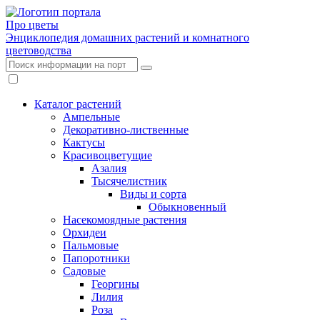
Про цветы
Энциклопедия домашних растений и комнатного
цветоводства
Каталог растений
Ампельные
Декоративно-лиственные
Кактусы
Красивоцветущие
Азалия
Тысячелистник
Виды и сорта
Обыкновенный
Насекомоядные растения
Орхидеи
Пальмовые
Папоротники
Садовые
Георгины
Лилия
Роза