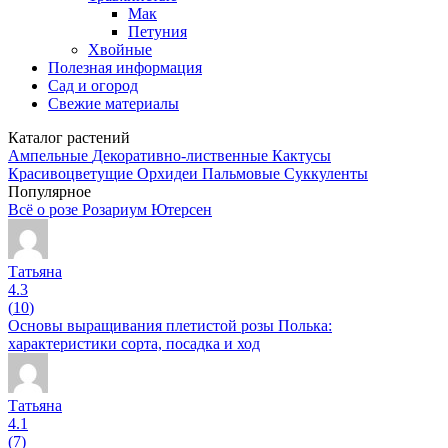
Мак
Петуния
Хвойные
Полезная информация
Сад и огород
Свежие материалы
Каталог растений
Ампельные
Декоративно-лиственные
Кактусы
Красивоцветущие
Орхидеи
Пальмовые
Суккуленты
Популярное
Всё о розе Розариум Ютерсен
Татьяна
4.3
(
10
)
Основы выращивания плетистой розы Полька:
характеристики сорта, посадка и ход
Татьяна
4.1
(
7
)