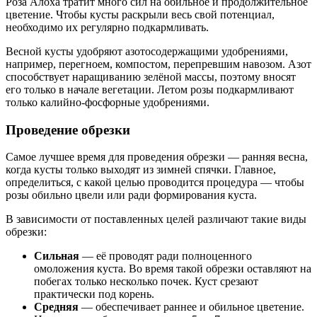
Роза Алоха тратит много сил на обильное и продолжительное
цветение. Чтобы кусты раскрыли весь свой потенциал,
необходимо их регулярно подкармливать.
Весной кусты удобряют азотосодержащими удобрениями,
например, перегноем, компостом, перепревшим навозом. Азот
способствует наращиванию зелёной массы, поэтому вносят
его только в начале вегетации. Летом розы подкармливают
только калийно-фосфорные удобрениями.
Проведение обрезки
Самое лучшее время для проведения обрезки — ранняя весна,
когда кусты только выходят из зимней спячки. Главное,
определиться, с какой целью проводится процедура — чтобы
розы обильно цвели или ради формирования куста.
В зависимости от поставленных целей различают такие виды
обрезки:
Сильная
— её проводят ради полноценного
омоложения куста. Во время такой обрезки оставляют на
побегах только несколько почек. Куст срезают
практически под корень.
Средняя
— обеспечивает раннее и обильное цветение.