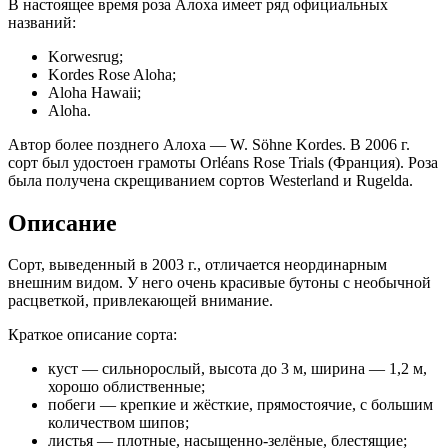
В настоящее время роза Алоха имеет ряд официальных
названий:
Korwesrug;
Kordes Rose Aloha;
Aloha Hawaii;
Aloha.
Автор более позднего Алоха — W. Söhne Kordes. В 2006 г.
сорт был удостоен грамоты Orléans Rose Trials (Франция). Роза
была получена скрещиванием сортов Westerland и Rugelda.
Описание
Сорт, выведенный в 2003 г., отличается неординарным
внешним видом. У него очень красивые бутоны с необычной
расцветкой, привлекающей внимание.
Краткое описание сорта:
куст — сильнорослый, высота до 3 м, ширина — 1,2 м,
хорошо облиственные;
побеги — крепкие и жёсткие, прямоcтоячие, с большим
количеством шипов;
листья — плотные, насыщенно-зелёные, блестящие;