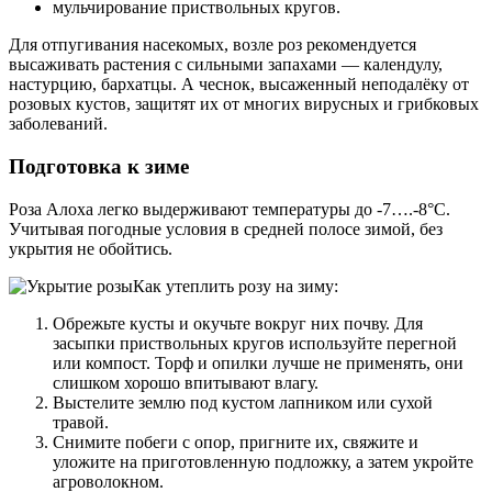
мульчирование приствольных кругов.
Для отпугивания насекомых, возле роз рекомендуется
высаживать растения с сильными запахами — календулу,
настурцию, бархатцы. А чеснок, высаженный неподалёку от
розовых кустов, защитят их от многих вирусных и грибковых
заболеваний.
Подготовка к зиме
Роза Алоха легко выдерживают температуры до -7….-8°C.
Учитывая погодные условия в средней полосе зимой, без
укрытия не обойтись.
Как утеплить розу на зиму:
Обрежьте кусты и окучьте вокруг них почву. Для
засыпки приствольных кругов используйте перегной
или компост. Торф и опилки лучше не применять, они
слишком хорошо впитывают влагу.
Выстелите землю под кустом лапником или сухой
травой.
Снимите побеги с опор, пригните их, свяжите и
уложите на приготовленную подложку, а затем укройте
агроволокном.