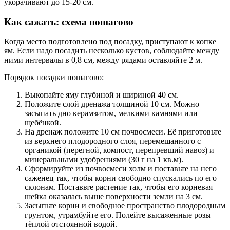
укорачивают до 15-20 см.
Как сажать: схема пошагово
Когда место подготовлено под посадку, приступают к копке
ям. Если надо посадить несколько кустов, соблюдайте между
ними интервалы в 0,8 см, между рядами оставляйте 2 м.
Порядок посадки пошагово:
Выкопайте яму глубиной и шириной 40 см.
Положите слой дренажа толщиной 10 см. Можно
засыпать дно керамзитом, мелкими камнями или
щебёнкой.
На дренаж положите 10 см почвосмеси. Её приготовьте
из верхнего плодородного слоя, перемешанного с
органикой (перегной, компост, перепревший навоз) и
минеральными удобрениями (30 г на 1 кв.м).
Сформируйте из почвосмеси холм и поставьте на него
саженец так, чтобы корни свободно спускались по его
склонам. Поставьте растение так, чтобы его корневая
шейка оказалась выше поверхности земли на 3 см.
Засыпьте корни и свободное пространство плодородным
грунтом, утрамбуйте его. Полейте высаженные розы
тёплой отстоянной водой.