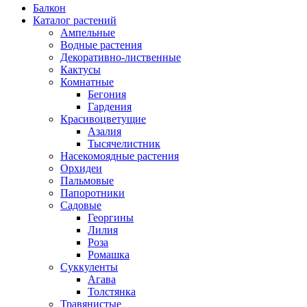
Балкон
Каталог растений
Ампельные
Водные растения
Декоративно-лиственные
Кактусы
Комнатные
Бегония
Гардения
Красивоцветущие
Азалия
Тысячелистник
Насекомоядные растения
Орхидеи
Пальмовые
Папоротники
Садовые
Георгины
Лилия
Роза
Ромашка
Суккуленты
Агава
Толстянка
Травянистые