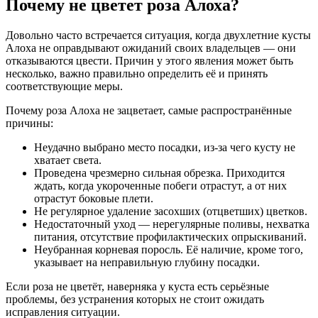
Почему не цветет роза Алоха?
Довольно часто встречается ситуация, когда двухлетние кусты
Алоха не оправдывают ожиданий своих владельцев — они
отказываются цвести. Причин у этого явления может быть
несколько, важно правильно определить её и принять
соответствующие меры.
Почему роза Алоха не зацветает, самые распространённые
причины:
Неудачно выбрано место посадки, из-за чего кусту не
хватает света.
Проведена чрезмерно сильная обрезка. Приходится
ждать, когда укороченные побеги отрастут, а от них
отрастут боковые плети.
Не регулярное удаление засохших (отцветших) цветков.
Недостаточный уход — нерегулярные поливы, нехватка
питания, отсутствие профилактических опрыскиваний.
Неубранная корневая поросль. Её наличие, кроме того,
указывает на неправильную глубину посадки.
Если роза не цветёт, наверняка у куста есть серьёзные
проблемы, без устранения которых не стоит ожидать
исправления ситуации.