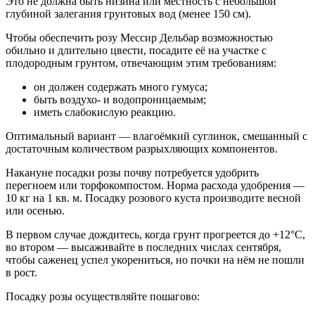
Это не должна быть низина или местность с небольшой
глубиной залегания грунтовых вод (менее 150 см).
Чтобы обеспечить розу Мессир Дельбар возможностью
обильно и длительно цвести, посадите её на участке с
плодородным грунтом, отвечающим этим требованиям:
он должен содержать много гумуса;
быть воздухо- и водопроницаемым;
иметь слабокислую реакцию.
Оптимальный вариант — влагоёмкий суглинок, смешанный с
достаточным количеством разрыхляющих компонентов.
Накануне посадки розы почву потребуется удобрить
перегноем или торфокомпостом. Норма расхода удобрения —
10 кг на 1 кв. м. Посадку розового куста производите весной
или осенью.
В первом случае дождитесь, когда грунт прогреется до +12°C,
во втором — высаживайте в последних числах сентября,
чтобы саженец успел укорениться, но почки на нём не пошли
в рост.
Посадку розы осуществляйте пошагово: