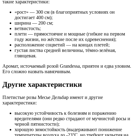
такие характеристики:
«рост» — 300 см (в благоприятных условиях он
достигает 400 см);
ширина — 200 см;
ветвистость;
плети — прямостоячие и мощные (гибкие на первом
году жизни, но жёсткие после их одревеснения);
расположение соцветий — на концах плетей;
густая листва средней величины, тёмно-зелёная,
глянцевая.
Аромат, источаемый розой Grandessa, приятен и едва уловим.
Его сложно назвать навязчивым.
Другие характеристики
Плетистые розы Месье Дельбар имеют и другие
характеристики:
высокую устойчивость к болезням и поражению
вредителями (они редко страдают от мучнистой росы и
черной пятнистости);
хорошую зимостойкость (выдерживают понижение
температуры воздуха до -23°С, но требуют укрытия на