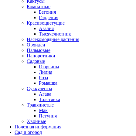
Кактусы
Комнатные
Бегония
Гардения
Красивоцветущие
Азалия
Тысячелистник
Насекомоядные растения
Орхидеи
Пальмовые
Папоротники
Садовые
Георгины
Лилия
Роза
Ромашка
Суккуленты
Агава
Толстянка
Травянистые
Мак
Петуния
Хвойные
Полезная информация
Сад и огород