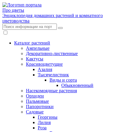
Про цветы
Энциклопедия домашних растений и комнатного
цветоводства
Каталог растений
Ампельные
Декоративно-лиственные
Кактусы
Красивоцветущие
Азалия
Тысячелистник
Виды и сорта
Обыкновенный
Насекомоядные растения
Орхидеи
Пальмовые
Папоротники
Садовые
Георгины
Лилия
Роза