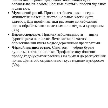
обрабатывают Хомом. Больные листья и побеги удаляют
и сжигают.
Мучнистой росой
. Признак заболевания — серо-
мучнистый налет на листве. Больные части куста
удаляют. Для профилактики растение до набухания
почек обрабатывают железным или медным купоросом
(3%).
Пероноспорозом
. Признак заболеваемости — пятна
бурого цвета на листве. Лечение заключается в
опрыскивании куста медьсодержащими препаратами.
Чёрной пятнистостью
. Симптом — чёрно-бурые
лучистые пятна на листве. Профилактику болезни
проводят до укрытия растения на зиму и до распускания
почек. Для этого опрыскивают куст медным купоросом
(3%).