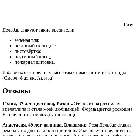
Розу
Дельбар атакуют такие вредители:
зелёная тля;
розанный пильщик;
листовёртка;
паутинный клещ;
пожарная щитовка.
Избавиться от вредных насекомых помогают инсектициды
(Смерч, Фастак, Актара).
Отзывы
Юлия, 37 лет, цветовод, Рязань.
Эта красная роза меня
впечатлила и стала моей любимицей. Форма цветка роскошна.
Его не портит ни дождь, ни солнце.
Анастасия, 49 лет, дачница, Владимир.
Роза Дельбар ставит
рекорды по длительности цветения. У меня куст цвёл почти 2
месяца. Он весь усыпан цветами. А вот плети очень жёсткие,