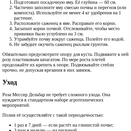
Подготовьте посадочную яму. Её глубина — 60 см.
Частично заполните яму смесью почвы и перегноя (или
компоста). Используйте не менее 4 кг удобрения на 1
растение.
Расположите саженец в яме. Расправьте его корни.
Засыпьте корни почвой. Отслеживайте, чтобы место
прививки было углублено на 3 см.
Утрамбуйте почву вокруг саженца. Полейте его водой.
Не забудьте окучить саженец рыхлым грунтом.
Обязательно предусмотрите опору для куста. Подвяжите к ней
розу пластиковым шпагатом. По мере роста плетей
продолжайте их крепить к опоре. Подвязывайте стебли
прочно, не допуская врезания в них завязок.
Уход
Роза Мессир Дельбар не требует сложного ухода. Она
нуждается в стандартном наборе агротехнических
мероприятий.
Полив её осуществляйте с такой периодичностью:
1 раз в 7 дней — если растёт на глинистой почве;
3 раза в неделю — на песчаной.