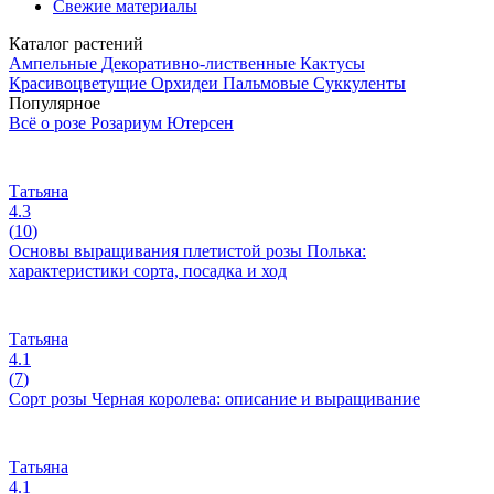
Свежие материалы
Каталог растений
Ампельные
Декоративно-лиственные
Кактусы
Красивоцветущие
Орхидеи
Пальмовые
Суккуленты
Популярное
Всё о розе Розариум Ютерсен
Татьяна
4.3
(
10
)
Основы выращивания плетистой розы Полька:
характеристики сорта, посадка и ход
Татьяна
4.1
(
7
)
Сорт розы Черная королева: описание и выращивание
Татьяна
4.1