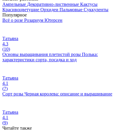
Ампельные
Декоративно-лиственные
Кактусы
Красивоцветущие
Орхидеи
Пальмовые
Суккуленты
Популярное
Всё о розе Розариум Ютерсен
Татьяна
4.3
(
10
)
Основы выращивания плетистой розы Полька:
характеристики сорта, посадка и ход
Татьяна
4.1
(
7
)
Сорт розы Черная королева: описание и выращивание
Татьяна
4.1
(
9
)
Читайте также