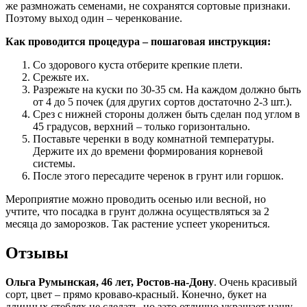
же размножать семенами, не сохранятся сортовые признаки.
Поэтому выход один – черенкование.
Как проводится процедура – пошаговая инструкция:
Со здорового куста отберите крепкие плети.
Срежьте их.
Разрежьте на куски по 30-35 см. На каждом должно быть
от 4 до 5 почек (для других сортов достаточно 2-3 шт.).
Срез с нижней стороны должен быть сделан под углом в
45 градусов, верхний – только горизонтально.
Поставьте черенки в воду комнатной температуры.
Держите их до времени формирования корневой
системы.
После этого пересадите черенок в грунт или горшок.
Мероприятие можно проводить осенью или весной, но
учтите, что посадка в грунт должна осуществляться за 2
месяца до заморозков. Так растение успеет укорениться.
Отзывы
Ольга Румынская, 46 лет, Ростов-на-Дону
. Очень красивый
сорт, цвет – прямо кроваво-красный. Конечно, букет на
длинных стеблях не сделать, но зато отлично украшает нашу