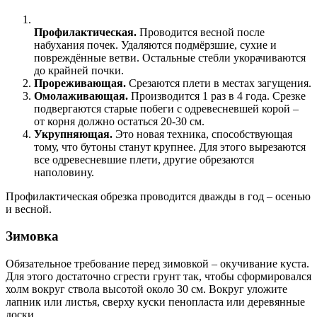
Профилактическая.
Проводится весной после
набухания почек. Удаляются подмёрзшие, сухие и
повреждённые ветви. Остальные стебли укорачиваются
до крайней почки.
Прореживающая.
Срезаются плети в местах загущения.
Омолаживающая.
Производится 1 раз в 4 года. Срезке
подвергаются старые побеги с одревесневшей корой –
от корня должно остаться 20-30 см.
Укрупняющая.
Это новая техника, способствующая
тому, что бутоны станут крупнее. Для этого вырезаются
все одревесневшие плети, другие обрезаются
наполовину.
Профилактическая обрезка проводится дважды в год – осенью
и весной.
Зимовка
Обязательное требование перед зимовкой – окучивание куста.
Для этого достаточно сгрести грунт так, чтобы сформировался
холм вокруг ствола высотой около 30 см. Вокруг уложите
лапник или листья, сверху куски пенопласта или деревянные
доски.