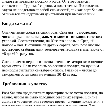
следовать правилам посадки кустов. От этого зависит
соответствие “урожая” сортовым показателям. Поставленная
задача не представляет собой сложностей, так как сорт Santana
отличается стандартными действиями при высаживании.
Когда сажать?
Оптимальные сроки высадки розы Сантана –
с последних
чисел апреля по конец мая, что зависит от климатических
условий
. Соответственно, на Юге это апрель, в Средней
полосе – май. В отличие от других сортов, этой розе вполне
достаточно стабилизации температуры воздуха в диапазоне от
+8 до +10 градусов.
Сантана легко переносит незначительные заморозки в ночное
время суток. Если говорить об осенней посадке, то лучшим
периодом считается сентябрь-октябрь. Главное – чтобы до
заморозков оставалось не меньше 30-45 суток.
Требования к участку
Роза Santana предпочитает проветриваемые места посадки, но
важно, чтобы не было холодных северных ветров. Обилие
солнца в утреннее или вечернее время – лучшие показатели, а
вот в полдень кусты должны находиться в полутени. Это