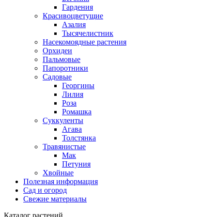
Гардения
Красивоцветущие
Азалия
Тысячелистник
Насекомоядные растения
Орхидеи
Пальмовые
Папоротники
Садовые
Георгины
Лилия
Роза
Ромашка
Суккуленты
Агава
Толстянка
Травянистые
Мак
Петуния
Хвойные
Полезная информация
Сад и огород
Свежие материалы
Каталог растений