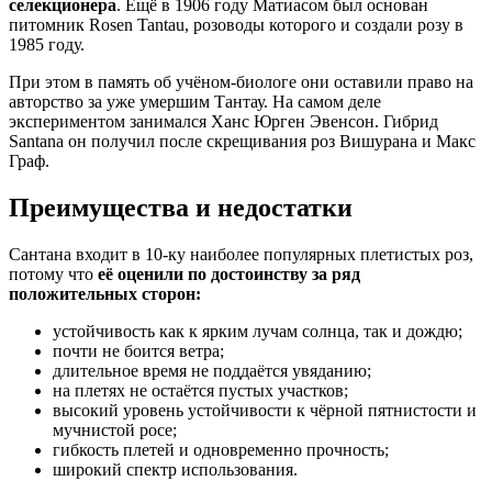
селекционера
. Ещё в 1906 году Матиасом был основан
питомник Rosen Tantau, розоводы которого и создали розу в
1985 году.
При этом в память об учёном-биологе они оставили право на
авторство за уже умершим Тантау. На самом деле
экспериментом занимался Ханс Юрген Эвенсон. Гибрид
Santana он получил после скрещивания роз Вишурана и Макс
Граф.
Преимущества и недостатки
Сантана входит в 10-ку наиболее популярных плетистых роз,
потому что
её оценили по достоинству за ряд
положительных сторон:
устойчивость как к ярким лучам солнца, так и дождю;
почти не боится ветра;
длительное время не поддаётся увяданию;
на плетях не остаётся пустых участков;
высокий уровень устойчивости к чёрной пятнистости и
мучнистой росе;
гибкость плетей и одновременно прочность;
широкий спектр использования.