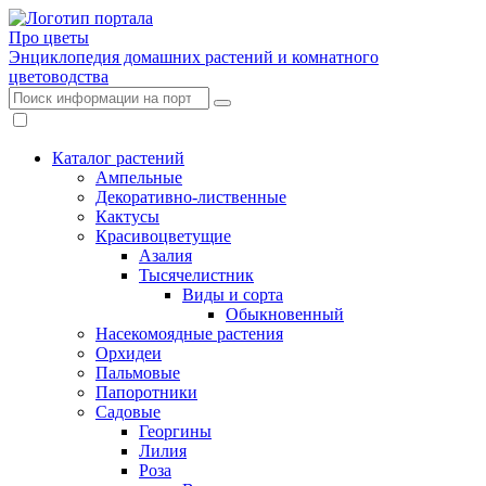
Про цветы
Энциклопедия домашних растений и комнатного
цветоводства
Каталог растений
Ампельные
Декоративно-лиственные
Кактусы
Красивоцветущие
Азалия
Тысячелистник
Виды и сорта
Обыкновенный
Насекомоядные растения
Орхидеи
Пальмовые
Папоротники
Садовые
Георгины
Лилия
Роза