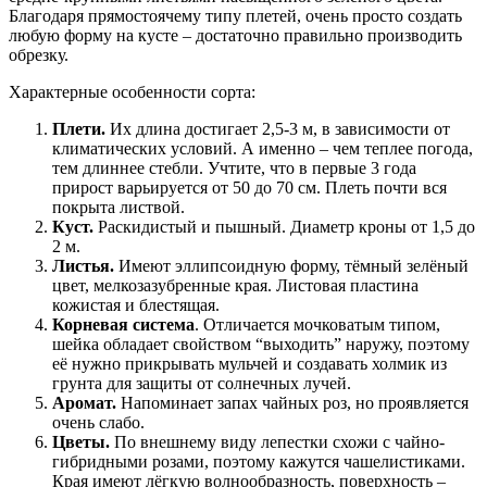
Благодаря прямостоячему типу плетей, очень просто создать
любую форму на кусте – достаточно правильно производить
обрезку.
Характерные особенности сорта:
Плети.
Их длина достигает 2,5-3 м, в зависимости от
климатических условий. А именно – чем теплее погода,
тем длиннее стебли. Учтите, что в первые 3 года
прирост варьируется от 50 до 70 см. Плеть почти вся
покрыта листвой.
Куст.
Раскидистый и пышный. Диаметр кроны от 1,5 до
2 м.
Листья.
Имеют эллипсоидную форму, тёмный зелёный
цвет, мелкозазубренные края. Листовая пластина
кожистая и блестящая.
Корневая система
. Отличается мочковатым типом,
шейка обладает свойством “выходить” наружу, поэтому
её нужно прикрывать мульчей и создавать холмик из
грунта для защиты от солнечных лучей.
Аромат.
Напоминает запах чайных роз, но проявляется
очень слабо.
Цветы.
По внешнему виду лепестки схожи с чайно-
гибридными розами, поэтому кажутся чашелистиками.
Края имеют лёгкую волнообразность, поверхность –