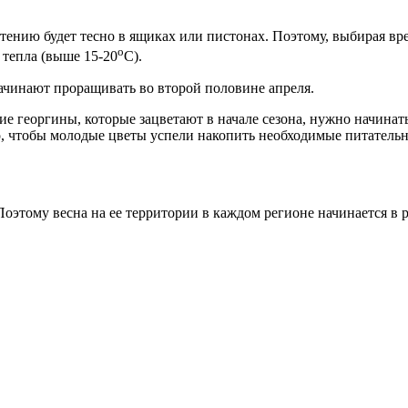
стению будет тесно в ящиках или пистонах. Поэтому, выбирая в
о
 тепла (выше 15-20
С).
ачинают проращивать во второй половине апреля.
ие георгины, которые зацветают в начале сезона, нужно начинат
го, чтобы молодые цветы успели накопить необходимые питатель
Поэтому весна на ее территории в каждом регионе начинается в 