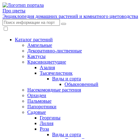
Про цветы
Энциклопедия домашних растений и комнатного цветоводства
Каталог растений
Ампельные
Декоративно-лиственные
Кактусы
Красивоцветущие
Азалия
Тысячелистник
Виды и сорта
Обыкновенный
Насекомоядные растения
Орхидеи
Пальмовые
Папоротники
Садовые
Георгины
Лилия
Роза
Виды и сорта