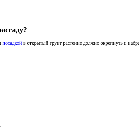
рассаду?
ед
посадкой
в открытый грунт растение должно окрепнуть и набрат
?