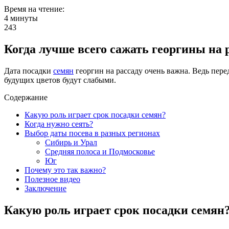
Время на чтение:
4 минуты
243
Когда лучше всего сажать георгины на 
Дата посадки
семян
георгин на рассаду очень важна. Ведь пер
будущих цветов будут слабыми.
Содержание
Какую роль играет срок посадки семян?
Когда нужно сеять?
Выбор даты посева в разных регионах
Сибирь и Урал
Средняя полоса и Подмосковье
Юг
Почему это так важно?
Полезное видео
Заключение
Какую роль играет срок посадки семян