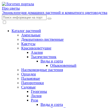
Про цветы
Энциклопедия домашних растений и комнатного цветоводства
Каталог растений
Ампельные
Декоративно-лиственные
Кактусы
Красивоцветущие
Азалия
Тысячелистник
Виды и сорта
Обыкновенный
Насекомоядные растения
Орхидеи
Пальмовые
Папоротники
Садовые
Георгины
Лилия
Роза
Виды и сорта