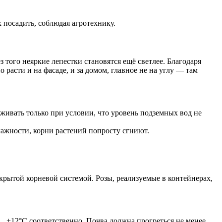
 посадить, соблюдая агротехнику.
 того неяркие лепестки становятся ещё светлее. Благодаря
расти и на фасаде, и за домом, главное не на углу — там
ивать только при условии, что уровень подземных вод не
лажности, корни растений попросту сгниют.
ткрытой корневой системой. Розы, реализуемые в контейнерах,
…+12°C соответственно. Почва должна прогреться не менее,