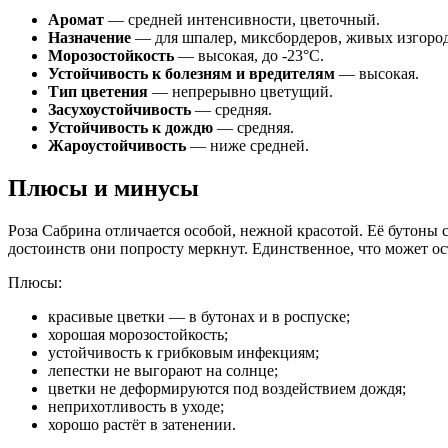
Аромат
— средней интенсивности, цветочный.
Назначение
— для шпалер, миксбордеров, живых изгороде
Морозостойкость
— высокая, до -23°С.
Устойчивость к болезням и вредителям
— высокая.
Тип цветения
— непрерывно цветущий.
Засухоустойчивость
— средняя.
Устойчивость к дождю
— средняя.
Жароустойчивость
— ниже средней.
Плюсы и минусы
Роза Сабрина отличается особой, нежной красотой. Её бутоны с
достоинств они попросту меркнут. Единственное, что может о
Плюсы:
красивые цветки — в бутонах и в роспуске;
хорошая морозостойкость;
устойчивость к грибковым инфекциям;
лепестки не выгорают на солнце;
цветки не деформируются под воздействием дождя;
неприхотливость в уходе;
хорошо растёт в затенении.