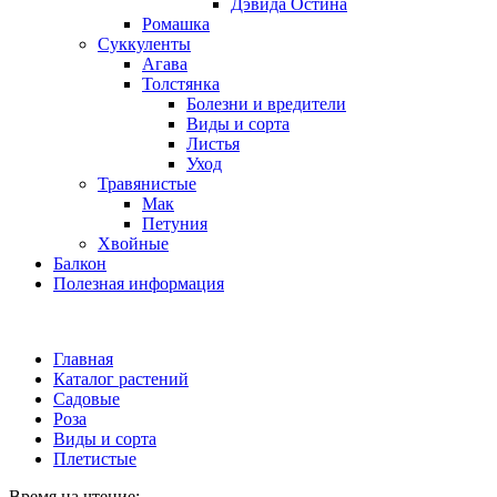
Дэвида Остина
Ромашка
Суккуленты
Агава
Толстянка
Болезни и вредители
Виды и сорта
Листья
Уход
Травянистые
Мак
Петуния
Хвойные
Балкон
Полезная информация
Главная
Каталог растений
Садовые
Роза
Виды и сорта
Плетистые
Время на чтение: