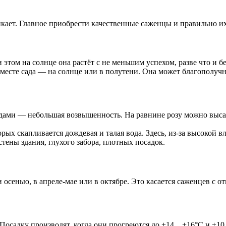
кает. Главное приобрести качественные саженцы и правильно их
том на солнце она растёт с не меньшим успехом, разве что и без
есте сада — на солнце или в полутени. Она может благополучно 
ами — небольшая возвышенность. На равнине розу можно высаж
ых скапливается дождевая и талая вода. Здесь, из-за высокой в
тены здания, глухого забора, плотных посадок.
 осенью, в апреле-мае или в октябре. Это касается саженцев с о
 Посадку производят, когда они прогреются до +14…+16°C и +10