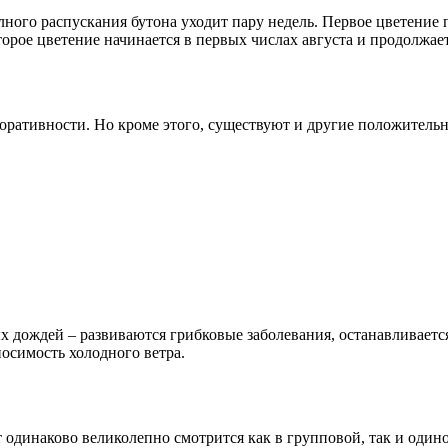
олного распускания бутона уходит пару недель. Первое цветение
орое цветение начинается в первых числах августа и продолжает
оративности. Но кроме этого, существуют и другие положитель
 дождей – развиваются грибковые заболевания, останавливается
носимость холодного ветра.
т одинаково великолепно смотрится как в групповой, так и один