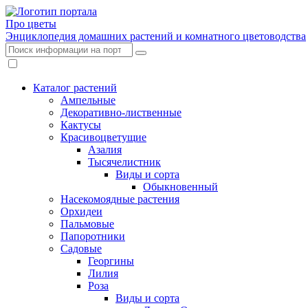
Про цветы
Энциклопедия домашних растений и комнатного цветоводства
Каталог растений
Ампельные
Декоративно-лиственные
Кактусы
Красивоцветущие
Азалия
Тысячелистник
Виды и сорта
Обыкновенный
Насекомоядные растения
Орхидеи
Пальмовые
Папоротники
Садовые
Георгины
Лилия
Роза
Виды и сорта