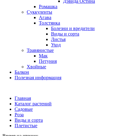
Дэвида Остина
Ромашка
Суккуленты
Агава
Толстянка
Болезни и вредители
Виды и сорта
Листья
Уход
Травянистые
Мак
Петуния
Хвойные
Балкон
Полезная информация
Главная
Каталог растений
Садовые
Роза
Виды и сорта
Плетистые
Время на чтение: