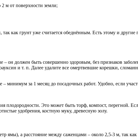
о 2 м от поверхности земли;
, так как грунт уже считается обеднённым. Есть этому и другие
е – он должен быть совершенно здоровым, без признаков заболев
оауксин и т. п. Далее удалите все омертвевшие корешки, слома
е – минимум за 1 месяц до посадочных работ. Удобно, если учас
ия плодородности. Это может быть торф, компост, перегной. Есл
отистые удобрения, костную муку, древесную золу.
етр ямы), а расстояние между саженцами – около 2,5-3 м, так ка